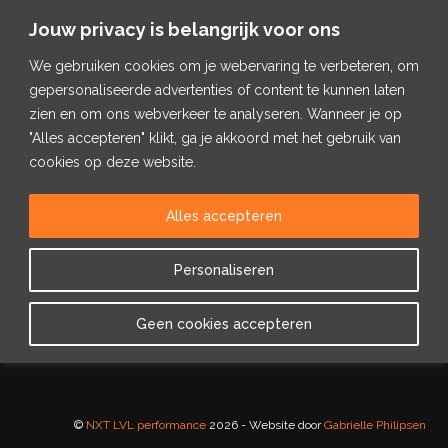
Jouw privacy is belangrijk voor ons
We gebruiken cookies om je webervaring te verbeteren, om
gepersonaliseerde advertenties of content te kunnen laten
zien en om ons webverkeer te analyseren. Wanneer je op
"Alles accepteren" klikt, ga je akkoord met het gebruik van
cookies op deze website.
Alles accepteren
Welkom bij NXT
Personaliseren
LVL performance
Geen cookies accepteren
Hier vind je binnenkort de nieuwe website. Van Level 0 naar the next
level!
©
NXT LVL performance
2026 - Website door
Gabrielle Philipsen